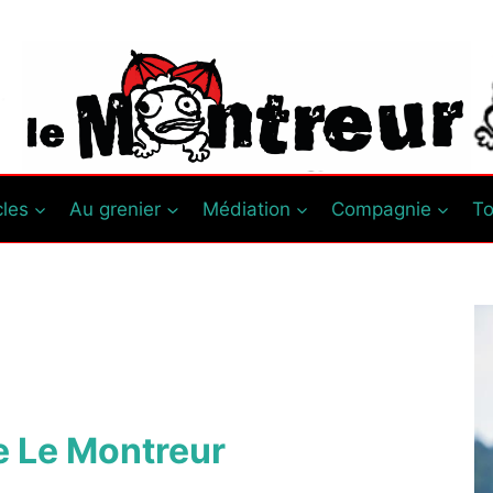
cles
Au grenier
Médiation
Compagnie
T
 Le Montreur