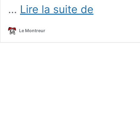
Trouille
…
Lire la suite de
–
création
2023
Le Montreur